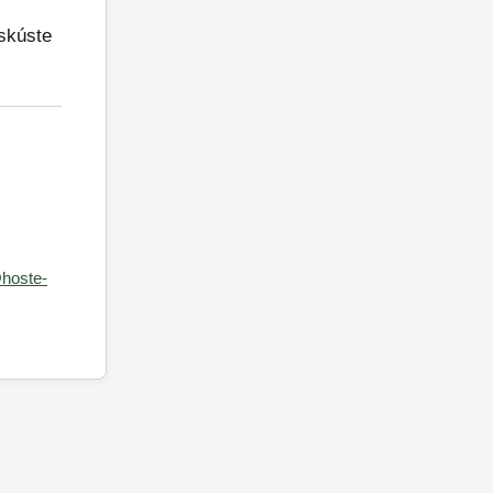
skúste
hoste-